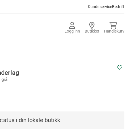
Kundeservice
Bedrift
Logg inn
Butikker
Handlekurv
nderlag
 grå
tatus i din lokale butikk