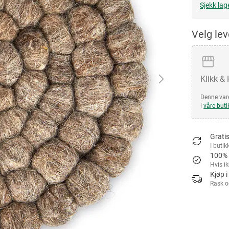
Sjekk lag
Velg le
Klikk &
Denne vare
i
våre buti
Gratis
I butik
100% 
Hvis i
Kjøp i
Rask o