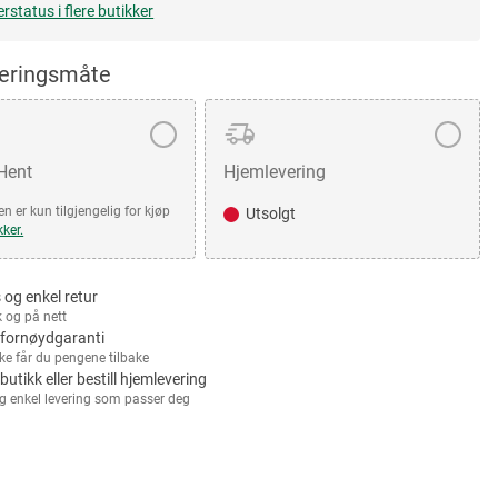
erstatus i flere butikker
veringsmåte
 Hent
Hjemlevering
n er kun tilgjengelig for kjøp
Utsolgt
kker.
 og enkel retur
k og på nett
fornøydgaranti
kke får du pengene tilbake
 butikk eller bestill hjemlevering
g enkel levering som passer deg