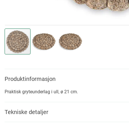
Skip
to
the
beginning
Produktinformasjon
of
the
Praktisk gryteunderlag i ull, ø 21 cm.
images
gallery
Tekniske detaljer