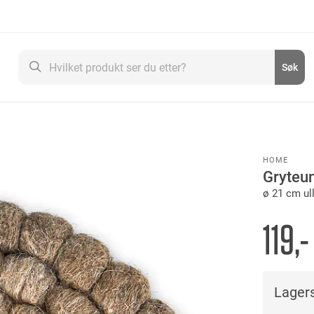
Søk
Søk
HOME
Gryteu
ø 21 cm ull
119,-
Lagers