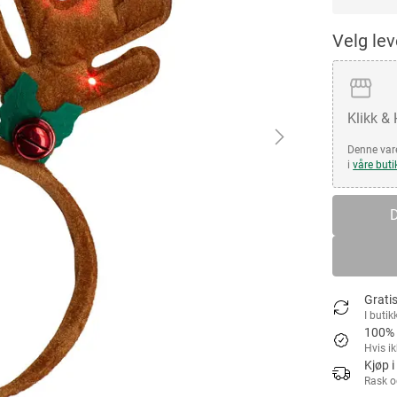
Velg le
Klikk &
Denne vare
i
våre buti
D
Gratis
I butik
100% 
Hvis i
Kjøp i
Rask o