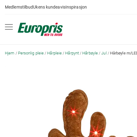
Gå
Medlemstilbud
Ukens kundeavis
Inspirasjon
til
innhold
Hjem
Personlig pleie
Hårpleie
Hårpynt
Hårbøyle
Jul
Hårbøyle m/LE
Skip
to
the
end
of
the
images
gallery