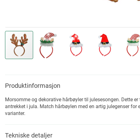
Skip
to
the
beginning
Produktinformasjon
of
the
Morsomme og dekorative hårbøyler til julesesongen. Dette er t
images
antrekket i jula. Match hårbøylen med en artig julegenser for 
gallery
varianter.
Tekniske detaljer