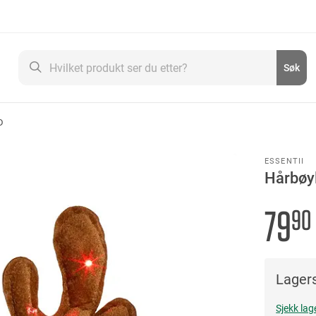
Søk
Søk
D
ESSENTII
Hårbøy
79
90
Lagers
Sjekk lag