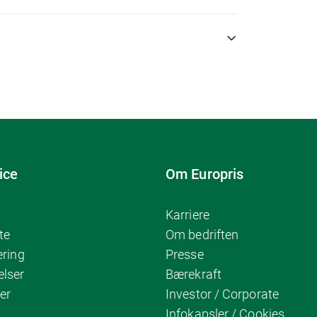
ice
Om Europris
Karriere
te
Om bedriften
ering
Presse
elser
Bærekraft
er
Investor / Corporate
Infokapsler / Cookies