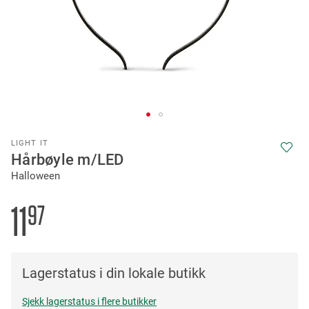
Skip
LIGHT IT
to
Hårbøyle m/LED
the
Halloween
beginning
of
the
11
97
images
gallery
Lagerstatus i din lokale butikk
Sjekk lagerstatus i flere butikker