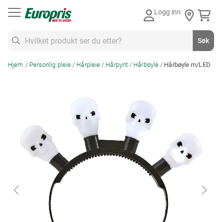
Gå
Logg inn
til
innhold
Søk
Søk
Hjem
Personlig pleie
Hårpleie
Hårpynt
Hårbøyle
Hårbøyle m/LED
Skip
to
the
end
of
the
images
gallery