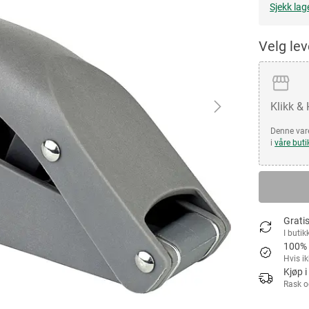
Sjekk lag
Velg le
Klikk &
Denne vare
i
våre buti
Gratis
I butik
100% 
Hvis i
Kjøp i
Rask o