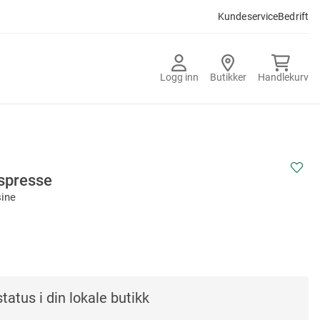
Kundeservice
Bedrift
Logg inn
Butikker
Handlekurv
kspresse
sine
tatus i din lokale butikk