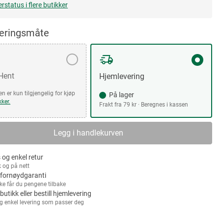
erstatus i flere butikker
veringsmåte
 Hent
Hjemlevering
n er kun tilgjengelig for kjøp
På lager
kker.
Frakt fra 79 kr · Beregnes i kassen
Legg i handlekurven
 og enkel retur
k og på nett
fornøydgaranti
kke får du pengene tilbake
 butikk eller bestill hjemlevering
g enkel levering som passer deg