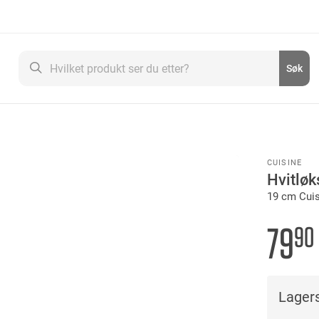
Søk
Søk
CUISINE
Hvitlø
19 cm Cui
79
90
Lagers