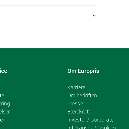
ice
Om Europris
Karriere
te
Om bedriften
ering
Presse
elser
Bærekraft
er
Investor / Corporate
Infokapsler / Cookies