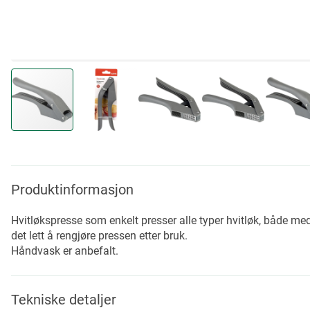
Skip
to
the
beginning
Produktinformasjon
of
the
Hvitløkspresse som enkelt presser alle typer hvitløk, både med
images
det lett å rengjøre pressen etter bruk.
gallery
Håndvask er anbefalt.
Tekniske detaljer