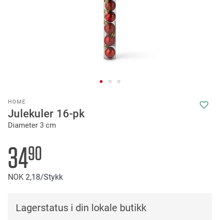
Skip
HOME
to
Julekuler 16-pk
the
Diameter 3 cm
beginning
of
the
34
90
images
gallery
NOK
2
18
/Stykk
Lagerstatus i din lokale butikk