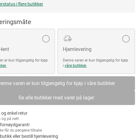
erstatus i flere butikker
veringsmåte
 Hent
Hjemlevering
n er kun tilgjengelig for kjøp
Denne varen er kun tilgjengelig for kjøp
kker.
i
våre butikker.
enne varen er kun tilgjengelig for kjøp i våre butikker
Se alle butikker med varer på lager
 og enkel retur
k og på nett
fornøydgaranti
kke får du pengene tilbake
 butikk eller bestill hjemlevering