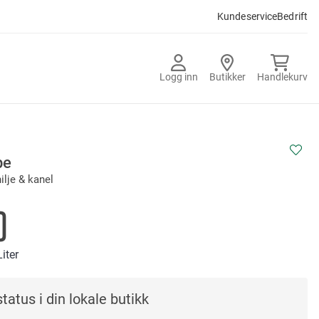
Kundeservice
Bedrift
Logg inn
Butikker
Handlekurv
pe
ilje & kanel
0
Liter
tatus i din lokale butikk