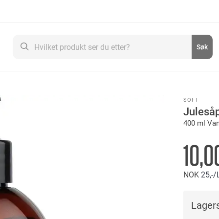
Søk
Søk
SOFT
Juleså
400 ml Van
10,0
NOK
25,-
/
Lagers