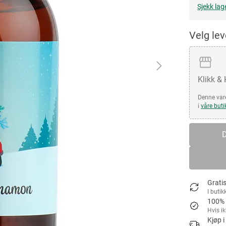
Sjekk lag
Velg le
Klikk &
Denne vare
i
våre buti
D
Gratis
I butik
100% 
Hvis i
Kjøp i