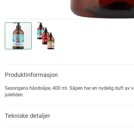
Skip
to
the
beginning
Produktinformasjon
of
the
Sesongens håndsåpe, 400 ml. Såpen har en nydelig duft av van
images
juletiden.
gallery
Tekniske detaljer