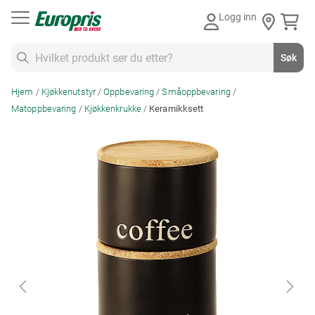
Gå
Logg inn
til
innhold
Søk
Søk
Hjem
Kjøkkenutstyr
Oppbevaring
Småoppbevaring
Matoppbevaring
Kjøkkenkrukke
Keramikksett
Skip
to
the
end
of
the
images
gallery