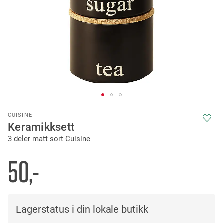
Skip
CUISINE
to
Keramikksett
the
3 deler matt sort Cuisine
beginning
of
the
50,-
images
gallery
Lagerstatus i din lokale butikk