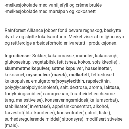
-melkesjokolade med vaniljefyll og crème brulée
-melkesjokolade med marsipan og kokosnøtt
Rainforest Alliance jobber for å bevare regnskog, beskytte
dyreliv og støtte lokalsamfunn. Merket viser at miljøhensyn
og rettferdige arbeidsforhold er ivaretatt i produksjonen.
Ingredienser
:Sukker, kakaomasse,
mandler
, kakaosmør,
glukosesirup, vegetabilsk fett (shea, kokos, solsikkeolie) ,
skummetmelkepulver, søtmelkspulver, hasselnøtter
,
kokosmel,
mysepulver(mæek), melkefett
, fettredusert
kakaopulver, emulgatorer(
soyaylecithin
, rapslecithin,
polyglycerolpolyricinoleat), salt, dextrose, aroma,
laktose
,
fortykningsmidler( carrageenan, forarbeidet eucheume
tang, maisstivelse), konserveringsmiddel( kaliumsorbat),
stabilisator( invertase), appelsinkonsentrat, alkohol,
farvestof( bla. karotener), konsentrater( gulrot, tistel),
surhedsregulerende middel( sitronsyre), modifisert stivelse
(mais).