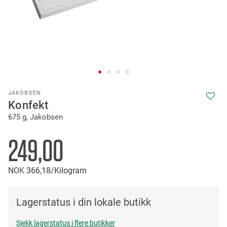
Skip
JAKOBSEN
to
Konfekt
the
675 g, Jakobsen
beginning
of
the
249,00
images
gallery
NOK
366
18
/Kilogram
Lagerstatus i din lokale butikk
Sjekk lagerstatus i flere butikker