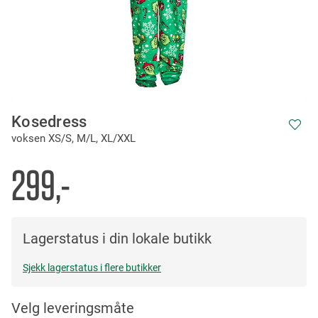
Skip
Kosedress
to
voksen XS/S, M/L, XL/XXL
the
beginning
of
299,-
the
images
gallery
Lagerstatus i din lokale butikk
Sjekk lagerstatus i flere butikker
Velg leveringsmåte