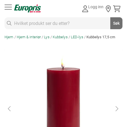
Gå
Logg inn
til
innhold
Søk
Søk
Hjem
Hjem & interiør
Lys
Kubbelys
LED-lys
Kubbelys 17,5 cm
Skip
to
the
end
of
the
images
gallery