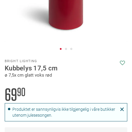
Skip
BRIGHT LIGHTING
to
Kubbelys 17,5 cm
the
ø 7,5x cm glatt voks rød
beginning
of
the
69
90
images
gallery
Produktet er sannsynligvis ikke tilgjengelig i våre butikker
utenom julesesongen.