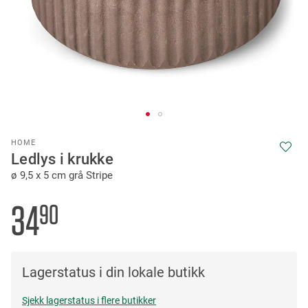
Skip
HOME
to
Ledlys i krukke
the
ø 9,5 x 5 cm grå Stripe
beginning
of
the
34
90
images
gallery
Lagerstatus i din lokale butikk
Sjekk lagerstatus i flere butikker