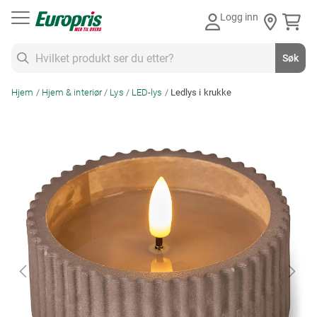
Gå
Logg inn
til
innhold
Søk
Søk
Hjem
Hjem & interiør
Lys
LED-lys
Ledlys i krukke
Skip
to
the
end
of
the
images
gallery