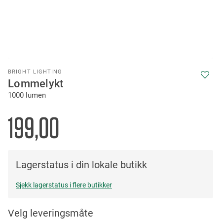
Skip
BRIGHT LIGHTING
to
Lommelykt
the
1000 lumen
beginning
of
the
199,00
images
gallery
Lagerstatus i din lokale butikk
Sjekk lagerstatus i flere butikker
Velg leveringsmåte