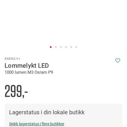
Skip
ENERGY+
to
Lommelykt LED
the
1000 lumen M3 Osram P9
beginning
of
the
299,-
images
gallery
Lagerstatus i din lokale butikk
Sjekk lagerstatus i flere butikker