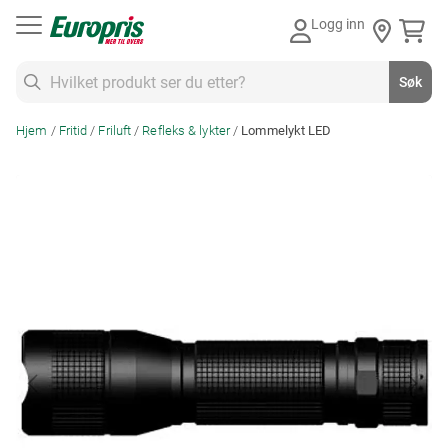
Gå
Logg inn
til
innhold
Søk
Søk
Hjem
Fritid
Friluft
Refleks & lykter
Lommelykt LED
Skip
to
the
end
of
the
images
gallery