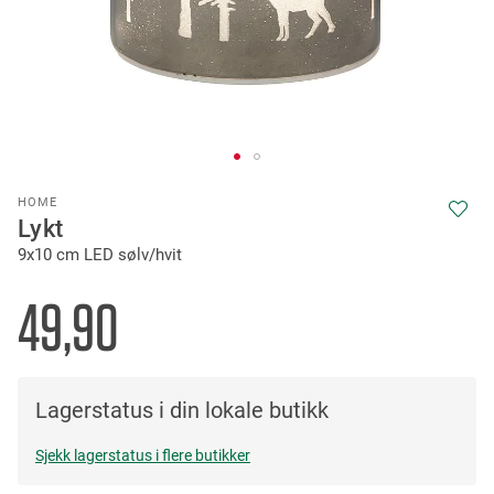
Skip
HOME
to
Lykt
the
9x10 cm LED sølv/hvit
beginning
of
the
49,90
images
gallery
Lagerstatus i din lokale butikk
Sjekk lagerstatus i flere butikker