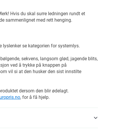
erk! Hvis du skal surre ledningen rundt et
ngde sammenlignet med rett henging.
 lyslenker se kategorien for systemlys.
 bølgende, sekvens, langsom glød, jagende blits,
nksjon ved å trykke på knappen på
 vil si at den husker den sist innstilte
produktet dersom den blir ødelagt.
ropris.no
, for å få hjelp.