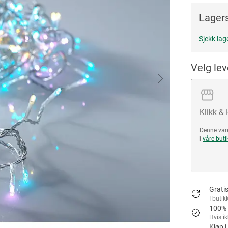
Lagers
Sjekk lag
Velg le
Klikk &
Denne vare
i
våre buti
Gratis
I butik
100% 
Hvis i
Kjøp i