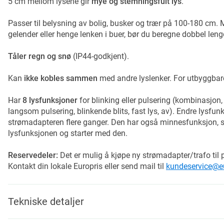
5 cm mellom lysene gir
mye og stemningsfult lys
.
Passer til belysning av bolig, busker og trær på 100-180 cm. M
gelender eller henge lenken i buer, bør du beregne dobbel le
Tåler regn og snø
(IP44-godkjent).
Kan
ikke kobles sammen
med andre lyslenker. For utbyggbare
Har
8 lysfunksjoner
for blinking eller pulsering (kombinasjon,
langsom pulsering, blinkende blits, fast lys, av). Endre lysfu
strømadapteren flere ganger. Den har også minnesfunksjon, som
lysfunksjonen og starter med den.
Reservedeler:
Det er mulig å kjøpe ny strømadapter/trafo til 
Kontakt din lokale Europris eller send mail til
kundeservice@eu
Tekniske detaljer