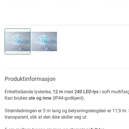
Skip
to
the
beginning
Produktinformasjon
of
the
Enkeltstående lyslenke,
12 m
med
240 LED-lys
i soft multifar
images
Kan brukes
ute og inne
(IP44-godkjent).
gallery
Strømledningen er 5 m lang og belysningslengden er 11,9 m. 
transparent, slik at den ikke skiller seg ut.