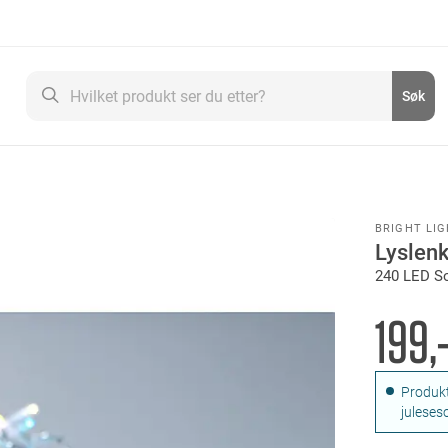
Søk
Søk
BRIGHT LI
Lyslen
240 LED S
199,
Produkt
juleses