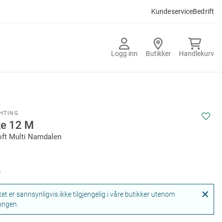
Kundeservice
Bedrift
Logg inn
Butikker
Handlekurv
GHTING
ke 12 M
oft Multi Namdalen
-
et er sannsynligvis ikke tilgjengelig i våre butikker utenom
ongen.