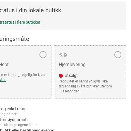
tatus i din lokale butikk
erstatus i flere butikker
veringsmåte
 Hent
Hjemlevering
n er kun tilgjengelig for kjøp
Utsolgt
kker.
Produktet er sannsynligvis ikke
tilgjengelig i våre butikker utenom
julesesongen.
 og enkel retur
k og på nett
fornøydgaranti
kke får du pengene tilbake
 butikk eller bestill hjemlevering