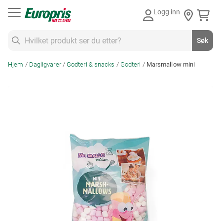
Gå
Logg inn
til
innhold
Søk
Søk
Hjem
Dagligvarer
Godteri & snacks
Godteri
Marsmallow mini
Skip
to
the
end
of
the
images
gallery