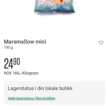
Skip
Marsmallow mini
to
150 g
the
beginning
of
24
90
the
images
NOK
166,-
/Kilogram
gallery
Lagerstatus i din lokale butikk
Sjekk lagerstatus i flere butikker