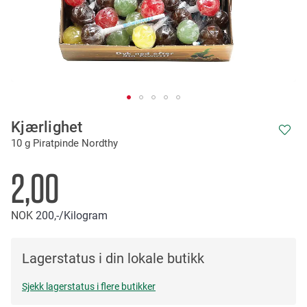
Skip
Kjærlighet
to
10 g Piratpinde Nordthy
the
beginning
of
2,00
the
images
NOK
200,-
/Kilogram
gallery
Lagerstatus i din lokale butikk
Sjekk lagerstatus i flere butikker