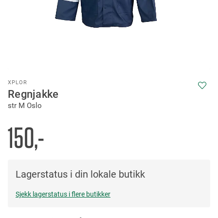
Skip
XPLOR
to
Regnjakke
the
str M Oslo
beginning
of
the
150,-
images
gallery
Lagerstatus i din lokale butikk
Sjekk lagerstatus i flere butikker