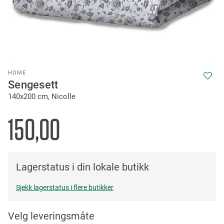
Skip
HOME
to
Sengesett
the
140x200 cm, Nicolle
beginning
of
the
150,00
images
gallery
Lagerstatus i din lokale butikk
Sjekk lagerstatus i flere butikker
Velg leveringsmåte