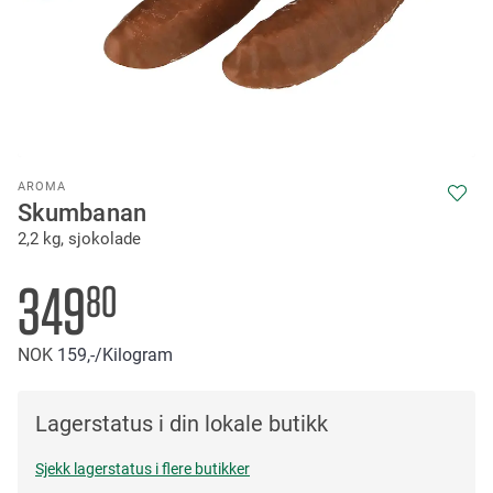
Skip
AROMA
to
Skumbanan
the
2,2 kg, sjokolade
beginning
of
the
349
80
images
gallery
NOK
159,-
/Kilogram
Lagerstatus i din lokale butikk
Sjekk lagerstatus i flere butikker