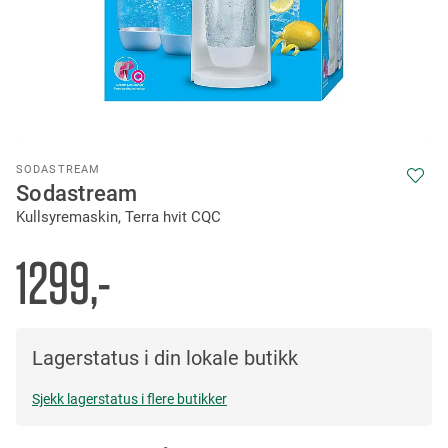
Skip
SODASTREAM
to
Sodastream
the
Kullsyremaskin, Terra hvit CQC
beginning
of
the
1299,-
images
gallery
Lagerstatus i din lokale butikk
Sjekk lagerstatus i flere butikker