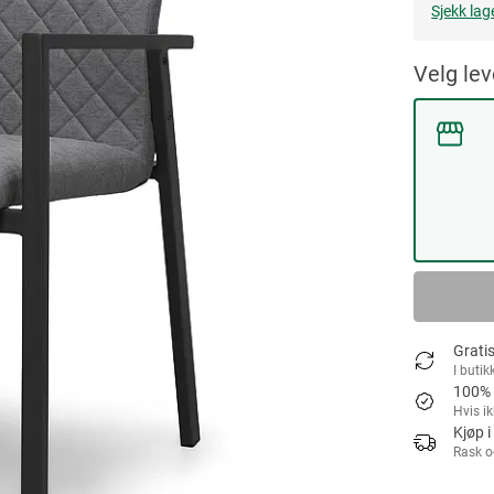
Sjekk lag
Velg le
Gratis
I butik
100% 
Hvis i
Kjøp i
Rask o