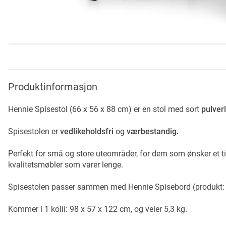
Skip
to
the
beginning
Produktinformasjon
of
the
Hennie Spisestol (66 x 56 x 88 cm) er en stol med sort
pulve
images
gallery
Spisestolen er
vedlikeholdsfri
og
værbestandig.
Perfekt for små og store uteområder, for dem som ønsker et ti
kvalitetsmøbler som varer lenge.
Spisestolen passer sammen med Hennie Spisebord (produkt:
Kommer i 1 kolli: 98 x 57 x 122 cm, og veier 5,3 kg.