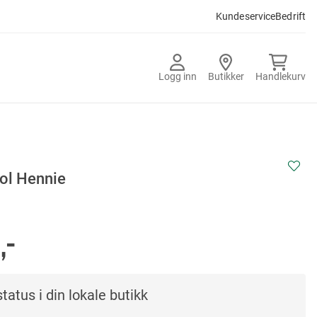
Kundeservice
Bedrift
Logg inn
Butikker
Handlekurv
ol Hennie
,-
tatus i din lokale butikk