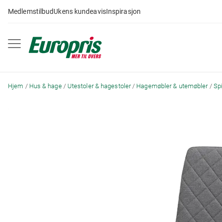
Gå
Medlemstilbud
Ukens kundeavis
Inspirasjon
til
innhold
Hjem
Hus & hage
Utestoler & hagestoler
Hagemøbler & utemøbler
Sp
Skip
to
the
end
of
the
images
gallery