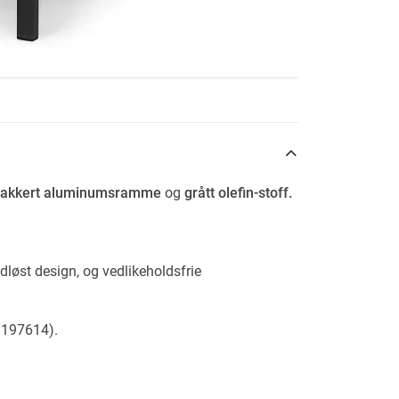
rlakkert aluminumsramme
og
grått olefin-stoff.
dløst design, og vedlikeholdsfrie
 197614).