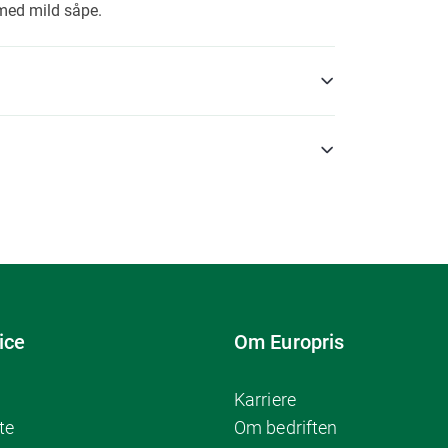
med mild såpe.
ice
Om Europris
Karriere
te
Om bedriften