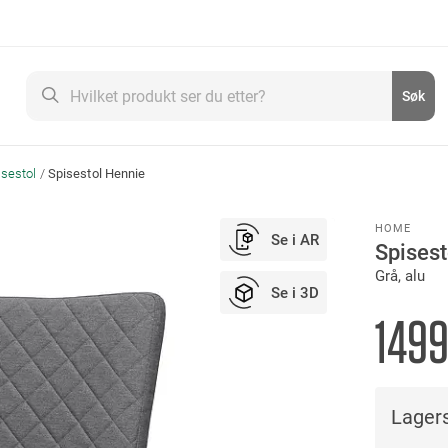
Søk
Søk
isestol
Spisestol Hennie
HOME
Se i AR
Spisest
Grå, alu
Se i 3D
1499
Lagers