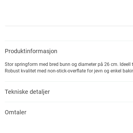
Skip
to
the
beginning
Produktinformasjon
of
the
Stor springform med bred bunn og diameter på 26 cm. Ideell til
images
Robust kvalitet med non-stick-overflate for jevn og enkel baki
gallery
Tekniske detaljer
Omtaler