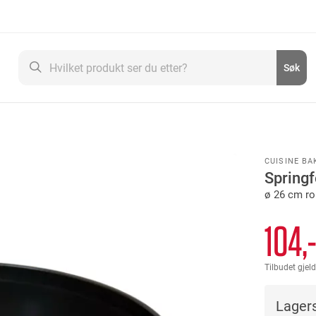
Søk
Søk
CUISINE BA
Spring
ø 26 cm ro
104,
Tilbudet gjeld
Lagers