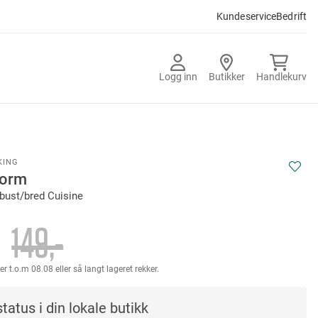
Kundeservice
Bedrift
Logg inn
Butikker
Handlekurv
KING
form
bust/bred Cuisine
-
149,-
er t.o.m 08.08 eller så langt lageret rekker.
tatus i din lokale butikk