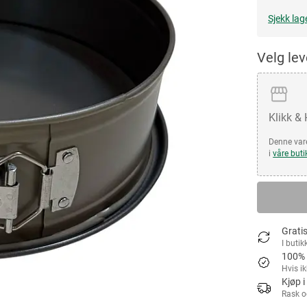
Sjekk lag
Velg le
Klikk &
Denne vare
i
våre buti
Gratis
I butik
100% 
Hvis i
Kjøp i
Rask o