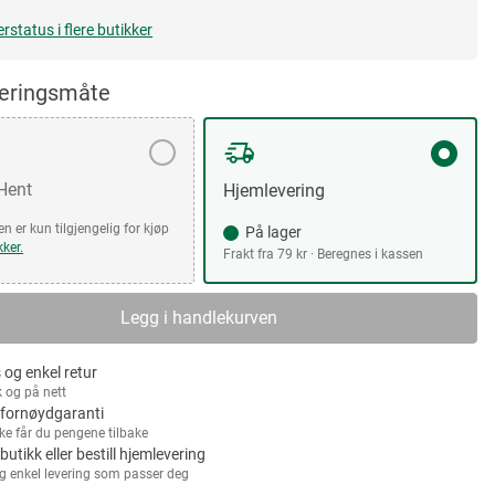
erstatus i flere butikker
veringsmåte
 Hent
Hjemlevering
n er kun tilgjengelig for kjøp
På lager
kker.
Frakt fra 79 kr · Beregnes i kassen
Legg i handlekurven
 og enkel retur
k og på nett
fornøydgaranti
kke får du pengene tilbake
 butikk eller bestill hjemlevering
g enkel levering som passer deg