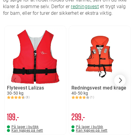
klarer å svømme selv. Derfor er
redningsvest
et trygt valg
for barn, eller for turer der sikkerhet er ekstra viktig.
Flytevest Lalizas
Redningsvest med krage
30-50 kg
40-50 kg
(3)
(1)
Karakter:
4.7 av 5 mulige
Karakter:
4.0 av 5 mulige
199,-
299,-
På lager i butikk
På lager i butikk
Kan kjøpes på nett
Kan kjøpes på nett