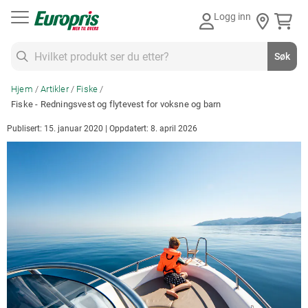
Gå
Logg inn
til
innhold
Søk
Søk
Hjem
Artikler
Fiske
Fiske - Redningsvest og flytevest for voksne og barn
Publisert: 15. januar 2020 | Oppdatert: 8. april 2026