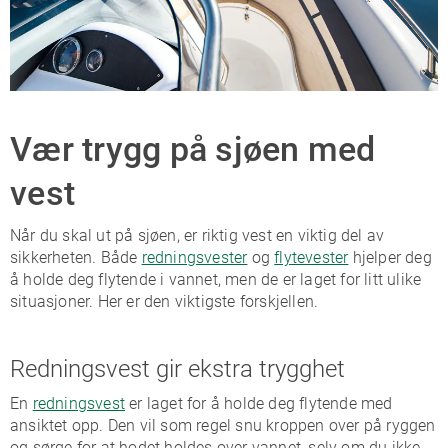
Vær trygg på sjøen med
vest
Når du skal ut på sjøen, er riktig vest en viktig del av
sikkerheten. Både
redningsvester
og
flytevester
hjelper deg
å holde deg flytende i vannet, men de er laget for litt ulike
situasjoner. Her er den viktigste forskjellen.
Redningsvest gir ekstra trygghet
En
redningsvest
er laget for å holde deg flytende med
ansiktet opp. Den vil som regel snu kroppen over på ryggen
og sørge for at hodet holdes over vannet, selv om du ikke