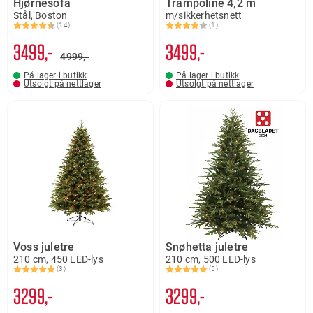
Hjørnesofa
Trampoline 4,2 m
Stål, Boston
m/sikkerhetsnett
(14)
(1)
Karakter:
4.3 av 5 mulige
Karakter:
4.0 av 5 mulige
3499,-
3499,-
4999,-
På lager i butikk
På lager i butikk
Utsolgt på nettlager
Utsolgt på nettlager
Voss juletre
Snøhetta juletre
210 cm, 450 LED-lys
210 cm, 500 LED-lys
(3)
(5)
Karakter:
5.0 av 5 mulige
Karakter:
5.0 av 5 mulige
3299,-
3299,-