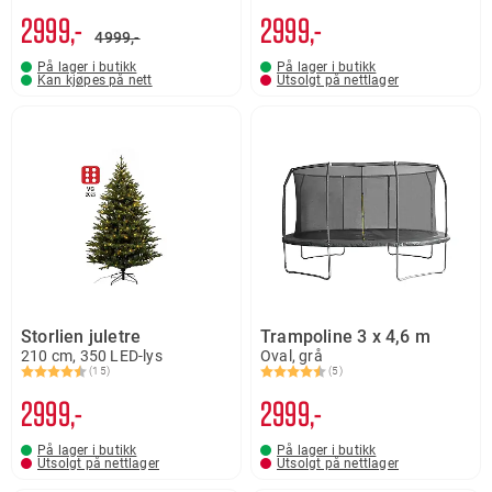
2999,-
2999,-
4999,-
På lager i butikk
På lager i butikk
Kan kjøpes på nett
Utsolgt på nettlager
Storlien juletre
Trampoline 3 x 4,6 m
210 cm, 350 LED-lys
Oval, grå
(15)
(5)
Karakter:
4.7 av 5 mulige
Karakter:
4.4 av 5 mulige
2999,-
2999,-
På lager i butikk
På lager i butikk
Utsolgt på nettlager
Utsolgt på nettlager