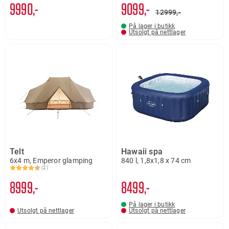
9990,-
9099,-
12999,-
På lager i butikk
Utsolgt på nettlager
Telt
Hawaii spa
6x4 m, Emperor glamping
840 l, 1,8x1,8 x 74 cm
(2)
Karakter:
4.5 av 5 mulige
8999,-
8499,-
På lager i butikk
Utsolgt på nettlager
Utsolgt på nettlager