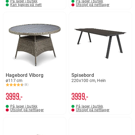
På lager i butikk
På lager i butikk
Kan kjøpes på nett
Utsolgt på nettlager
Hagebord Viborg
Spisebord
ø117 cm
220x100 cm, Hein
(8)
Karakter:
4.3 av 5 mulige
3999,-
3999,-
På lager i butikk
På lager i butikk
Utsolgt på nettlager
Utsolgt på nettlager