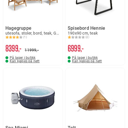
Hagegruppe
Spisebord Hennie
utesofa, stoler, bord, teak, Greve
190x90 cm, teak
(1)
(2)
Karakter:
4.0 av 5 mulige
Karakter:
1.0 av 5 mulige
8399,-
6999,-
11999,-
På lager i butikk
På lager i butikk
Kan kjøpes på nett
Kan kjøpes på nett
Spa Miami
Telt