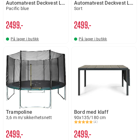
Automatvest Deckvest Lite
Automatvest Deckvest Lite
Pacific blue
Sort
2499,-
2499,-
På lager i butikk
På lager i butikk
Trampoline
Bord med klaff
3,6 m m/sikkerhetsnett
90x135/180 cm
(4)
Karakter:
5.0 av 5 mulige
2499,-
2499,-