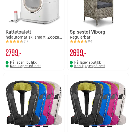
Kattetoalett
Spisestol Viborg
helautomatisk, smart, Zoozaker
Regulerbar
(3)
(6)
Karakter:
4.3 av 5 mulige
Karakter:
4.7 av 5 mulige
2799,-
2699,-
På lager i butikk
På lager i butikk
Kan kjøpes på nett
Kan kjøpes på nett