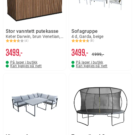
Stor vanntett putekasse
Sofagruppe
Keter Darwin, brun Venetian, 662 liter
4 d, Garda, beige
(4)
(8)
Karakter:
3.8 av 5 mulige
Karakter:
4.5 av 5 mulige
3499,-
3499,-
4999,-
På lager i butikk
På lager i butikk
Kan kjøpes på nett
Kan kjøpes på nett