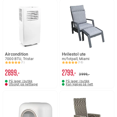
Aircondition
Hvilestol ute
7000 BTU, Tristar
m/fotpall, Miami
(1)
(10)
Karakter:
5.0 av 5 mulige
Karakter:
5.0 av 5 mulige
2899,-
2799,-
3999,-
På lager i butikk
På lager i butikk
Utsolgt på nettlager
Kan kjøpes på nett