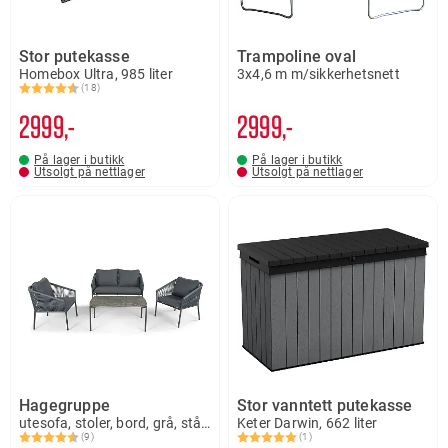
Stor putekasse
Trampoline oval
Homebox Ultra, 985 liter
3x4,6 m m/sikkerhetsnett
(18)
Karakter:
4.7 av 5 mulige
2999,-
2999,-
På lager i butikk
På lager i butikk
Utsolgt på nettlager
Utsolgt på nettlager
Hagegruppe
Stor vanntett putekasse
utesofa, stoler, bord, grå, stål, Bari
Keter Darwin, 662 liter
(9)
(1)
Karakter:
4.7 av 5 mulige
Karakter:
5.0 av 5 mulige