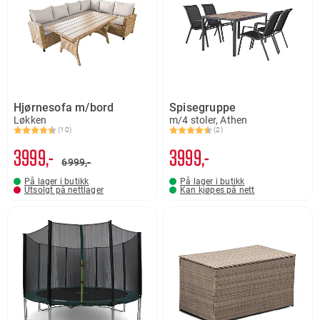
Hjørnesofa m/bord
Spisegruppe
Løkken
m/4 stoler, Athen
(10)
(2)
Karakter:
4.8 av 5 mulige
Karakter:
4.5 av 5 mulige
3999,-
3999,-
6999,-
På lager i butikk
På lager i butikk
Utsolgt på nettlager
Kan kjøpes på nett