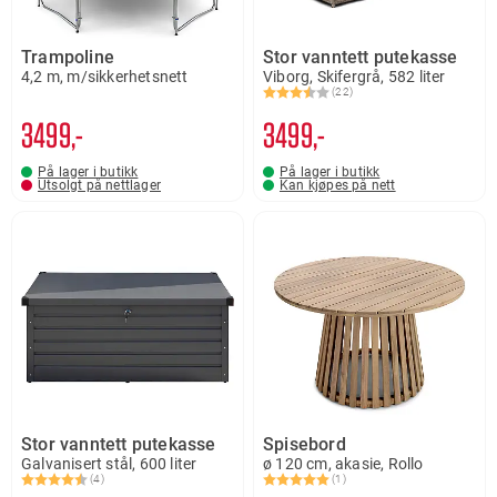
Trampoline
Stor vanntett putekasse
4,2 m, m/sikkerhetsnett
Viborg, Skifergrå, 582 liter
(22)
Karakter:
3.9 av 5 mulige
3499,-
3499,-
På lager i butikk
På lager i butikk
Utsolgt på nettlager
Kan kjøpes på nett
Stor vanntett putekasse
Spisebord
Galvanisert stål, 600 liter
ø 120 cm, akasie, Rollo
(4)
(1)
Karakter:
4.3 av 5 mulige
Karakter:
5.0 av 5 mulige