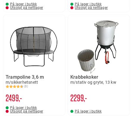
På lager i butikk
På lager i butikk
Utsolgt på nettlager
Utsolgt på nettlager
Trampoline 3,6 m
Krabbekoker
m/sikkerhetsnett
m/stativ og gryte, 13 kw
(3)
Karakter:
4.7 av 5 mulige
2499,-
2299,-
På lager i butikk
Utsolgt på nettlager
På lager i butikk