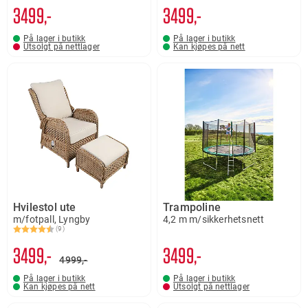
3499,-
3499,-
På lager i butikk
På lager i butikk
Utsolgt på nettlager
Kan kjøpes på nett
Hvilestol ute
Trampoline
m/fotpall, Lyngby
4,2 m m/sikkerhetsnett
(9)
Karakter:
4.9 av 5 mulige
3499,-
3499,-
4999,-
På lager i butikk
På lager i butikk
Kan kjøpes på nett
Utsolgt på nettlager