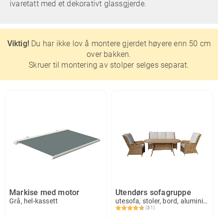
ivaretatt med et dekorativt glassgjerde.
Viktig!
Du har ikke lov å montere gjerdet høyere enn 50 cm
over bakken.
Skruer til montering av stolper selges separat.
Markise med motor
Utendørs sofagruppe
Grå, hel-kassett
utesofa, stoler, bord, aluminium, Lyngby
(31)
Karakter:
4.6 av 5 mulige