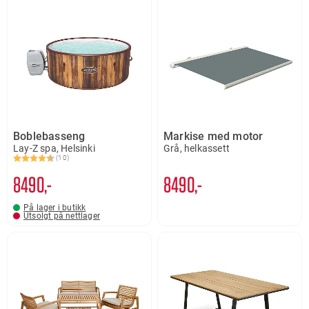
Boblebasseng
Markise med motor
Lay-Z spa, Helsinki
Grå, helkassett
(10)
Karakter:
4.5 av 5 mulige
8490,-
8490,-
På lager i butikk
Utsolgt på nettlager