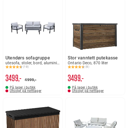
Utendørs sofagruppe
Stor vanntett putekasse
utesofa, stoler, bord, aluminium, Vejle
Ontario Deco, 870 liter
(19)
(9)
Karakter:
4.1 av 5 mulige
Karakter:
4.8 av 5 mulige
3499,-
3499,-
4999,-
På lager i butikk
På lager i butikk
Utsolgt på nettlager
Utsolgt på nettlager