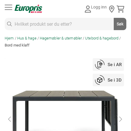
Gå
Logg inn
til
innhold
Søk
Søk
Hjem
Hus & hage
Hagemøbler & utemøbler
Utebord & hagebord
Bord med klaff
Skip
Se i AR
to
the
Se i 3D
end
of
the
images
gallery