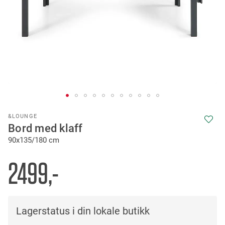
Skip
&LOUNGE
to
Bord med klaff
the
90x135/180 cm
beginning
of
the
2499,-
images
gallery
Lagerstatus i din lokale butikk