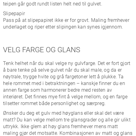
teipen går godt rundt listen helt ned til gulvet.
Slipepapir
Pass på at slipepapiret ikke er for grovt. Maling fremhever
underlaget og riper etter slipingen kan synes igjennom.
VELG FARGE OG GLANS
Tenk helhet når du skal velge ny gulvfarge. Det er fort gjort
å bare tenke på selve gulvet når du skal male, og da er
nøytrale, trygge hvite og grå fargetoner lett å plukke. Ta
hele rommet med i betraktningen – kanskje finner du en
annen farge som harmonerer bedre med resten av
interiøret. Det finnes mye fint å velge mellom, og en farge
tilsetter rommet både personlighet og særpreg.
Ønsker du deg et gulv med høyglans eller skal det være
matt? Du kan velge mellom tre glansgrader og alle gir ulikt
uttrykk. Ikke glem at høy glans fremhever mens matt
maling gjør det motsatte. Kombinasjonen av matt og glans