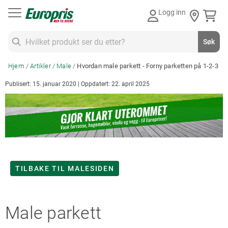
Gå
Logg inn
til
innhold
Søk
Søk
Hjem
Artikler
Male
Hvordan male parkett - Forny parketten på 1-2-3
Publisert: 15. januar 2020 | Oppdatert: 22. april 2025
TILBAKE TIL MALESIDEN
Male parkett