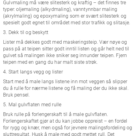
Gulvmaling må være slitesterk og kraftig – det finnes tre
typer: oljemaling (alkydmaling), vanntynnbar maling
(akrylmaling) og epoxymaling som er svært slitesterk og
spesielt godt egnet til området med stor trafikk og slitasje.
3. Dekk til og beskytt
Lister må dekkes godt med maskeringsteip. Vær nøye og
pass på at teipen sitter godt inntil listen og går helt ned til
gulvet så malingen ikke sniker seg innunder teipen. Fjern
teipen med en gang du har malt siste strøk.
4. Start langs vegg og lister
Start med å male langs listene inn mot veggen så slipper
du å rulle for nærme listene og få maling der du ikke skal.
Bruk pensel.
5. Mal gulvflaten med rulle
Bruk rulle på forlengerskaft til å male gulvflaten.
Forlengerskaftet gjør at du kan jobbe oppreist – en fordel
for rygg og knær, men også for jevnere malingsfordeling og
sluttresultat. Husk å male med godt mettet rull. Det