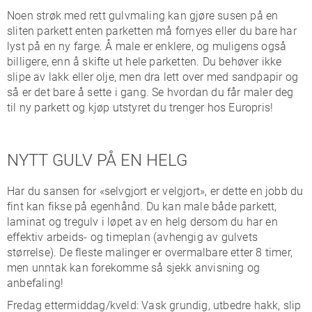
Noen strøk med rett gulvmaling kan gjøre susen på en
sliten parkett enten parketten må fornyes eller du bare har
lyst på en ny farge. Å male er enklere, og muligens også
billigere, enn å skifte ut hele parketten. Du behøver ikke
slipe av lakk eller olje, men dra lett over med sandpapir og
så er det bare å sette i gang. Se hvordan du får maler deg
til ny parkett og kjøp utstyret du trenger hos Europris!
NYTT GULV PÅ EN HELG
Har du sansen for «selvgjort er velgjort», er dette en jobb du
fint kan fikse på egenhånd. Du kan male både parkett,
laminat og tregulv i løpet av en helg dersom du har en
effektiv arbeids- og timeplan (avhengig av gulvets
størrelse). De fleste malinger er overmalbare etter 8 timer,
men unntak kan forekomme så sjekk anvisning og
anbefaling!
Fredag ettermiddag/kveld: Vask grundig, utbedre hakk, slip