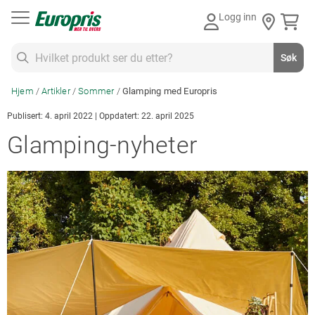
Gå
Logg inn
til
innhold
Søk
Søk
Hjem
Artikler
Sommer
Glamping med Europris
Publisert: 4. april 2022 | Oppdatert: 22. april 2025
Glamping-nyheter