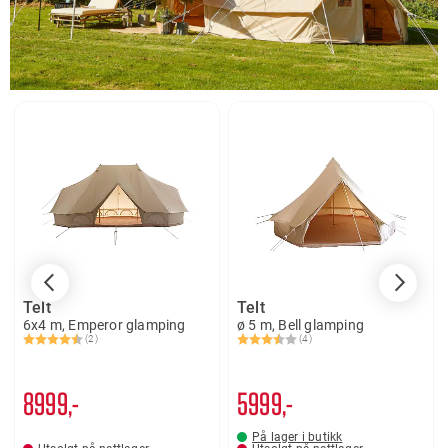
Telt
Telt
6x4 m, Emperor glamping
ø 5 m, Bell glamping
(2)
(4)
Karakter:
4.5 av 5 mulige
Karakter:
3.8 av 5 mulige
8999,-
5999,-
På lager i butikk