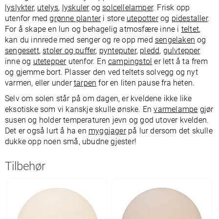
lyslykter
,
utelys
,
lyskuler
og
solcellelamper
. Frisk opp
utenfor med
grønne planter
i store
utepotter
og
pidestaller
.
For å skape en lun og behagelig atmosfære inne i
teltet
,
kan du innrede med senger og re opp med
sengelaken
og
sengesett
,
stoler og puffer
,
pynteputer
,
pledd
,
gulvtepper
inne og
utetepper
utenfor. En
campingstol
er lett å ta frem
og gjemme bort. Plasser den ved teltets solvegg og nyt
varmen, eller under
tarpen
for en liten pause fra heten.
Selv om solen står på om dagen, er kveldene ikke like
eksotiske som vi kanskje skulle ønske. En
varmelampe
gjør
susen og holder temperaturen jevn og god utover kvelden.
Det er også lurt å ha en
myggjager
på lur dersom det skulle
dukke opp noen små, ubudne gjester!
Tilbehør