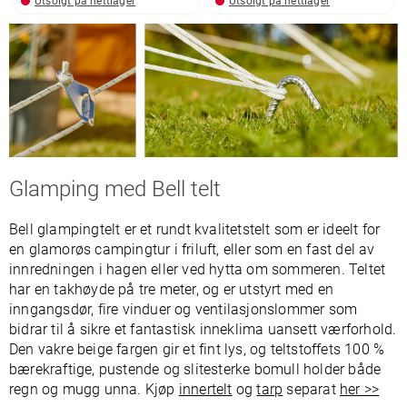
Utsolgt på nettlager
Utsolgt på nettlager
Glamping med Bell telt
Bell glampingtelt er et rundt kvalitetstelt som er ideelt for
en glamorøs campingtur i friluft, eller som en fast del av
innredningen i hagen eller ved hytta om sommeren. Teltet
har en takhøyde på tre meter, og er utstyrt med en
inngangsdør, fire vinduer og ventilasjonslommer som
bidrar til å sikre et fantastisk inneklima uansett værforhold.
Den vakre beige fargen gir et fint lys, og teltstoffets 100 %
bærekraftige, pustende og slitesterke bomull holder både
regn og mugg unna. Kjøp
innertelt
og
tarp
separat
her >>