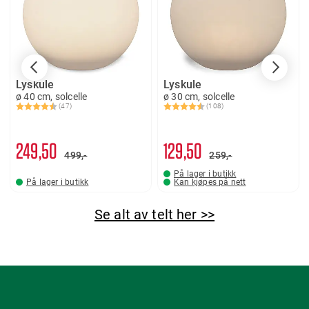
Lyskule
Lyskule
ø 40 cm, solcelle
ø 30 cm, solcelle
(47)
(108)
Karakter:
4.6 av 5 mulige
Karakter:
4.5 av 5 mulige
249
50
129
50
499,-
259,-
På lager i butikk
På lager i butikk
Kan kjøpes på nett
Se alt av telt her >>