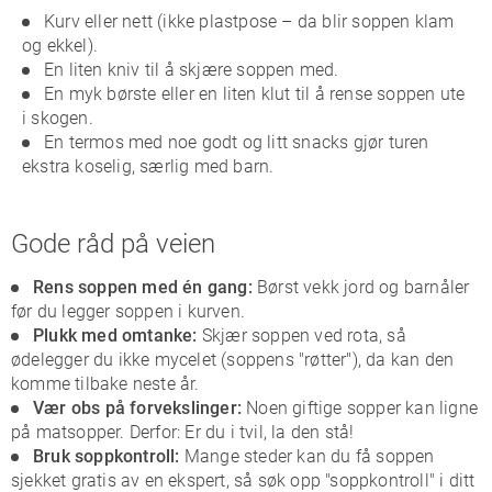
Kurv eller nett (ikke plastpose – da blir soppen klam
og ekkel).
En liten kniv til å skjære soppen med.
En myk børste eller en liten klut til å rense soppen ute
i skogen.
En termos med noe godt og litt snacks gjør turen
ekstra koselig, særlig med barn.
Gode råd på veien
Rens soppen med én gang:
Børst vekk jord og barnåler
før du legger soppen i kurven.
Plukk med omtanke:
Skjær soppen ved rota, så
ødelegger du ikke mycelet (soppens "røtter"), da kan den
komme tilbake neste år.
Vær obs på forvekslinger:
Noen giftige sopper kan ligne
på matsopper. Derfor: Er du i tvil, la den stå!
Bruk soppkontroll:
Mange steder kan du få soppen
sjekket gratis av en ekspert, så søk opp "soppkontroll" i ditt