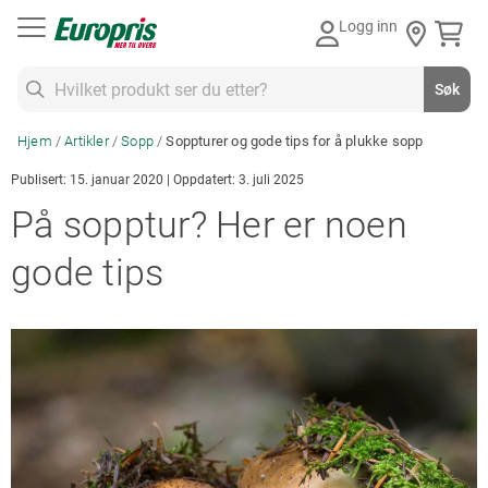
Gå
Logg inn
til
innhold
Søk
Søk
Hjem
Artikler
Sopp
Soppturer og gode tips for å plukke sopp
Publisert: 15. januar 2020 | Oppdatert: 3. juli 2025
På sopptur? Her er noen
gode tips