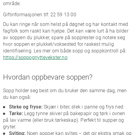
område.
Giftinformasjonen tlf: 22 59 13 00
Du kan ringe når som helst på døgnet og har kontakt med
fagfolk som raskt kan hjelpe. Det kan være lurt å ha bilder
av soppen du plukker, spare på sopprester og notere seg
hvor soppen er plukket/voksested for raskest mulig
identifisering. Les mer om både sopp og soppkontroll på:
https://soppognyttevekster.no
Hvordan oppbevare soppen?
Sopp holder seg best om du bruker den samme dag, men
du kan også:
Steke og fryse:
Skjær i biter, stek i panne og frys ned.
Tørke:
Legg tynne skiver på bakepapir og tørk i ovnen
på lav varme (eller bruk tørkeskap). Perfekt til supper og
gryter.
Sylting:
Noen sopper kan syltes – det gir ekstra smak og