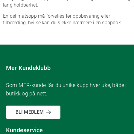
lang holdbarhet.
En del matsopp må forvelles før oppbevaring eller
tilbereding, hvilke kan du sjekke nærmere i en soppbok.
Mer Kundeklubb
Som MER-kunde får du unike kupp hver uke, både i
butikk og på nett.
BLI MEDLEM
Kundeservice