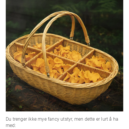
Du trenger ikke mye fancy utstyr, men dette er lurt å ha
med: