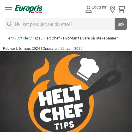
Gå
Logg inn
til
innhold
Søk
Søk
Hjem
Artikler
Tips
Helt Chef - Hvordan ta vare på stekepanner
Publisert: 6. mars 2024 | Oppdatert: 22. april 2025