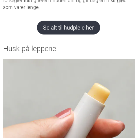
forsegler fuktigheten i huden din og gir deg en frisk glød
som varer lenge.
Se alt til hudpleie her
Husk på leppene