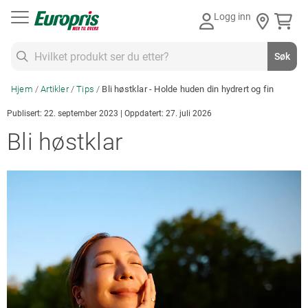
Gå
Logg inn
til
innhold
Søk
Søk
Hjem
Artikler
Tips
Bli høstklar - Holde huden din hydrert og fin
Publisert: 22. september 2023 | Oppdatert: 27. juli 2026
Bli høstklar