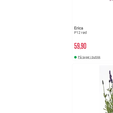
Erica
P12 rød
59
90
På lager i butikk