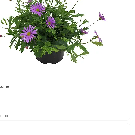
come
butikk