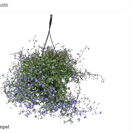
butikk
ampel