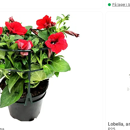
På lager i 
Lobelia, 
ina
P25