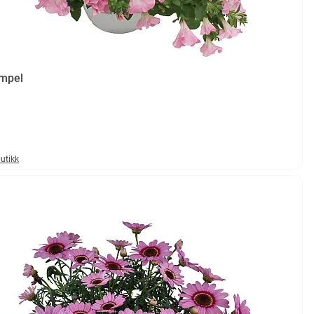
ampel
butikk