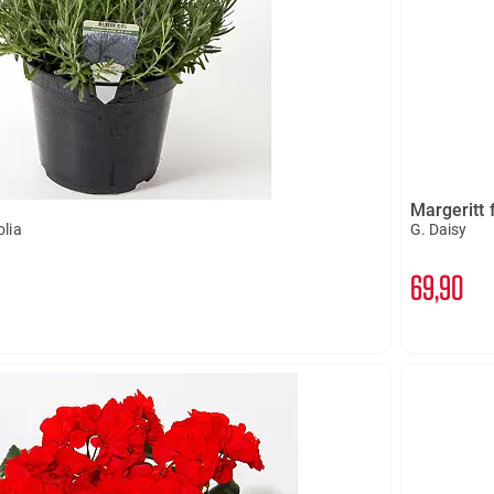
Margeritt 
lia
G. Daisy
69
90