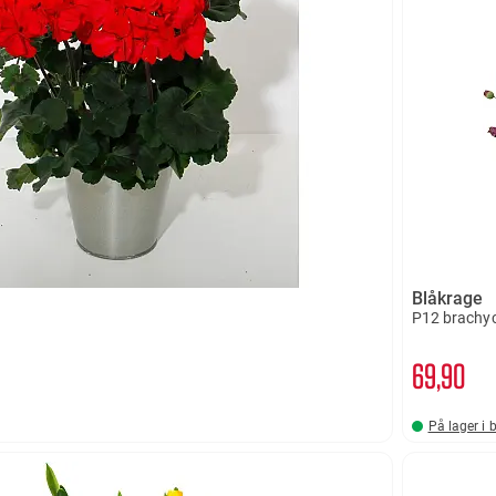
Blåkrage
P12 brachy
69
90
På lager i 