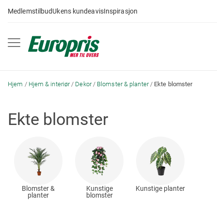
Gå
Medlemstilbud
Ukens kundeavis
Inspirasjon
til
innhold
Hjem
Hjem & interiør
Dekor
Blomster & planter
Ekte blomster
Ekte blomster
Blomster &
Kunstige
Kunstige planter
planter
blomster