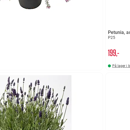
Petunia, 
P25
199,-
På lager i 