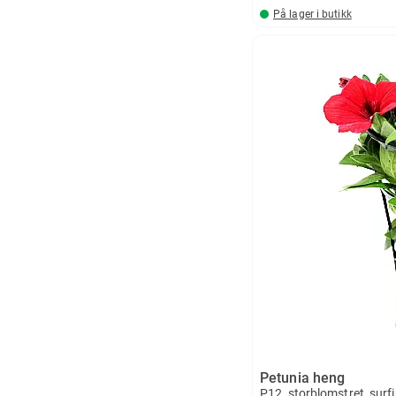
På lager i butikk
Petunia heng
P12, storblomstret, surf