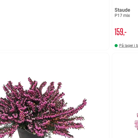
Staude
P17 mix
159,-
På lager i 