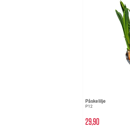
Påskelilje
P12
29
90