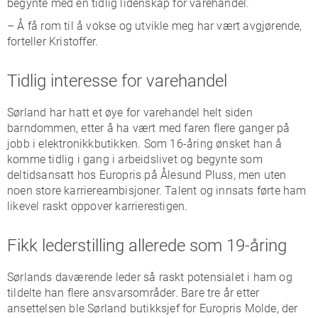
begynte med en tidlig lidenskap for varehandel.
– Å få rom til å vokse og utvikle meg har vært avgjørende,
forteller Kristoffer.
Tidlig interesse for varehandel
Sørland har hatt et øye for varehandel helt siden
barndommen, etter å ha vært med faren flere ganger på
jobb i elektronikkbutikken. Som 16-åring ønsket han å
komme tidlig i gang i arbeidslivet og begynte som
deltidsansatt hos Europris på Ålesund Pluss, men uten
noen store karriereambisjoner. Talent og innsats førte ham
likevel raskt oppover karrierestigen.
Fikk lederstilling allerede som 19-åring
Sørlands
daværende leder så raskt potensialet i ham og
tildelte han
flere a
nsvarsområder
.
Bare
tre år etter
ansettelsen ble Sørland
butikksjef for Europris Molde
,
der