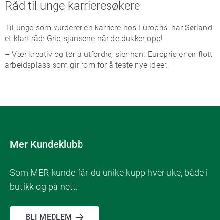
Råd til unge karrieresøkere
Til unge som vurderer en karriere hos Europris, har Sørland
et klart råd: Grip sjansene når de dukker opp!
– Vær kreativ og tør å utfordre, sier han. Europris er en flott
arbeidsplass som gir rom for å teste nye ideer.
Mer Kundeklubb
Som MER-kunde får du unike kupp hver uke, både i
butikk og på nett.
BLI MEDLEM