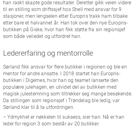
han raskt skapte gode resultater. Deretter gikk veien videre
til en stilling som driftssjef hos Shell
med ansvar for 9
stasjoner
, men lengselen etter Europris trakk ham tilbake
etter
bare
et halvannet
år. Han tok over den nye
Europris-
butikken
på
Giske,
hvor han fikk støtte fra
sin regionsjef
som både veiledet og utfordret han.
Ledererfaring og mentorrolle
Sørland fikk ansvar for flere butikker i regionen og
ble
en
mentor for andre ansatte.
I 2018 startet han Europris-
butikken i Digernes, hvor han og teamet lanserte den
populære
julehagen
, en utvidet del av butikken med
mag
i
s
k
julestemning
som tiltrekker seg
mange besøkende
.
Da stillingen som region
sjef
i Trøndelag
ble ledig, var
Sørland klar
til å ta
utfordringen.
– Ydmykhet er nøkkelen til suksess, sier han. Nå
er han
leder for region 3 som består av
2
0
butikker
.