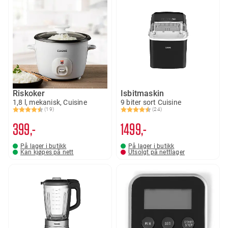
Riskoker
Isbitmaskin
1,8 l, mekanisk, Cuisine
9 biter sort Cuisine
(19)
(24)
Karakter:
4.3 av 5 mulige
Karakter:
4.4 av 5 mulige
399,-
1499,-
På lager i butikk
På lager i butikk
Kan kjøpes på nett
Utsolgt på nettlager