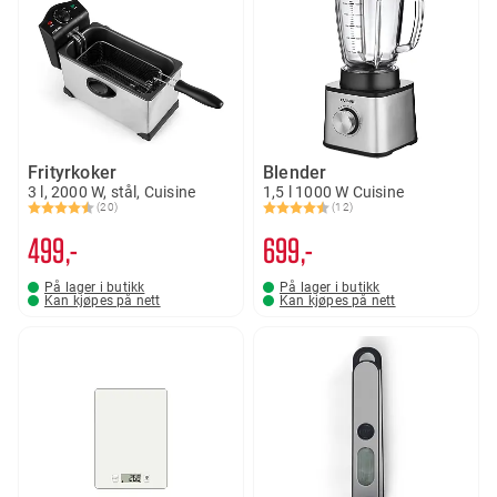
Frityrkoker
Blender
3 l, 2000 W, stål, Cuisine
1,5 l 1000 W Cuisine
(20)
(12)
Karakter:
4.8 av 5 mulige
Karakter:
4.6 av 5 mulige
499,-
699,-
På lager i butikk
På lager i butikk
Kan kjøpes på nett
Kan kjøpes på nett