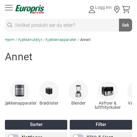
Gå
Logg inn
til
innhold
Søk
Søk
Hjem
Kjøkkenutstyr
Kjøkkenapparater
Annet
Annet
Kjøkkenapparater
Brødrister
Blender
Airfryer &
Vaffe
luftfrityrkoker
Sorter
Filter