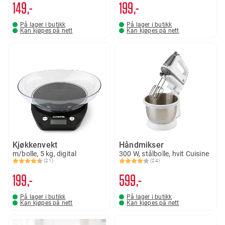
149,-
199,-
På lager i butikk
På lager i butikk
Kan kjøpes på nett
Kan kjøpes på nett
Kjøkkenvekt
Håndmikser
m/bolle, 5 kg, digital
300 W, stålbolle, hvit Cuisine
(21)
(24)
Karakter:
4.6 av 5 mulige
Karakter:
4.0 av 5 mulige
199,-
599,-
På lager i butikk
På lager i butikk
Kan kjøpes på nett
Kan kjøpes på nett