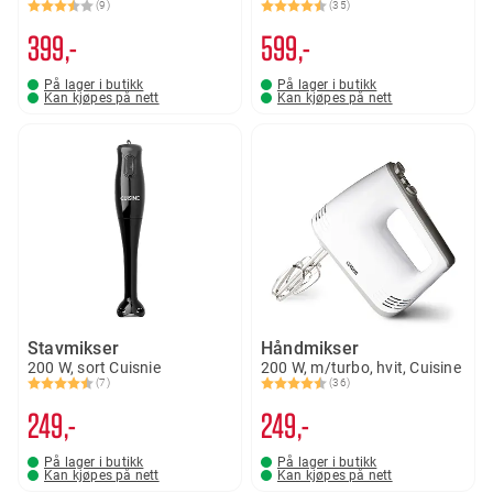
(9)
(35)
Karakter:
3.6 av 5 mulige
Karakter:
4.5 av 5 mulige
399,-
599,-
På lager i butikk
På lager i butikk
Kan kjøpes på nett
Kan kjøpes på nett
Stavmikser
Håndmikser
200 W, sort Cuisnie
200 W, m/turbo, hvit, Cuisine
(7)
(36)
Karakter:
4.4 av 5 mulige
Karakter:
4.3 av 5 mulige
249,-
249,-
På lager i butikk
På lager i butikk
Kan kjøpes på nett
Kan kjøpes på nett