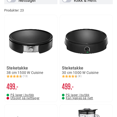
Nettlager
Klikk & Hent
Produkter:
23
Steketakke
Steketakke
38 cm 1500 W Cuisine
30 cm 1000 W Cuisine
(13)
(9)
Karakter:
4.2 av 5 mulige
Karakter:
4.6 av 5 mulige
499,-
499,-
På lager i butikk
På lager i butikk
Utsolgt på nettlager
Kan kjøpes på nett