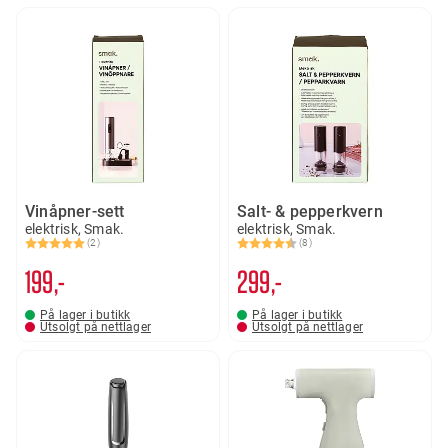
Vinåpner-sett
Salt- & pepperkvern
elektrisk, Smak.
elektrisk, Smak.
(2)
(8)
Karakter:
5.0 av 5 mulige
Karakter:
4.5 av 5 mulige
199,-
299,-
På lager i butikk
På lager i butikk
Utsolgt på nettlager
Utsolgt på nettlager