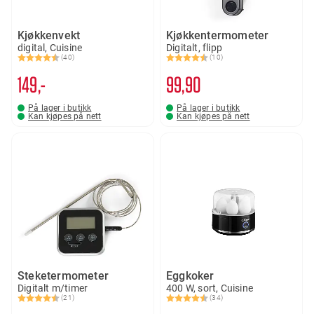
Kjøkkenvekt
Kjøkkentermometer
digital, Cuisine
Digitalt, flipp
(40)
(10)
Karakter:
4.7 av 5 mulige
Karakter:
4.3 av 5 mulige
149,-
99
90
På lager i butikk
På lager i butikk
Kan kjøpes på nett
Kan kjøpes på nett
Steketermometer
Eggkoker
Digitalt m/timer
400 W, sort, Cuisine
(21)
(34)
Karakter:
4.4 av 5 mulige
Karakter:
4.1 av 5 mulige