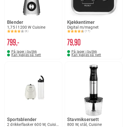
Blender
Kjøkkentimer
1,75 l 1200 W Cuisine
Digital m/magnet
(6)
(17)
Karakter:
4.0 av 5 mulige
Karakter:
4.8 av 5 mulige
799,-
79
90
På lager i butikk
På lager i butikk
Kan kjøpes på nett
Kan kjøpes på nett
Sportsblender
Stavmiksersett
2 drikkeflasker 600 W, Cuisine
800 W, stål, Cuisine