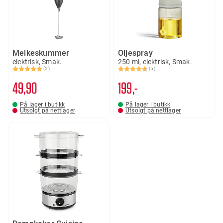
Melkeskummer
Oljespray
elektrisk, Smak.
250 ml, elektrisk, Smak.
(2)
(5)
Karakter:
5.0 av 5 mulige
Karakter:
4.2 av 5 mulige
49
90
199,-
På lager i butikk
På lager i butikk
Utsolgt på nettlager
Utsolgt på nettlager