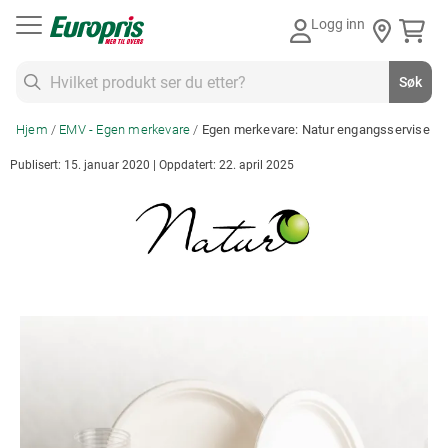
Gå
Logg inn
til
innhold
Søk
Søk
Hjem
EMV - Egen merkevare
Egen merkevare: Natur engangsservise
Publisert: 15. januar 2020 | Oppdatert: 22. april 2025