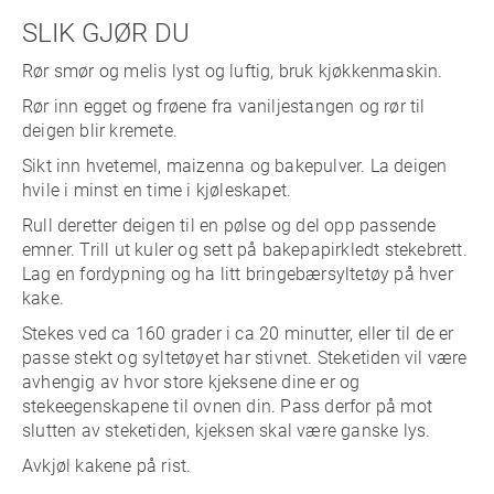
SLIK GJØR DU
Rør smør og melis lyst og luftig, bruk kjøkkenmaskin.
Rør inn egget og frøene fra vaniljestangen og rør til
deigen blir kremete.
Sikt inn hvetemel, maizenna og bakepulver. La deigen
hvile i minst en time i kjøleskapet.
Rull deretter deigen til en pølse og del opp passende
emner. Trill ut kuler og sett på bakepapirkledt stekebrett.
Lag en fordypning og ha litt bringebærsyltetøy på hver
kake.
Stekes ved ca 160 grader i ca 20 minutter, eller til de er
passe stekt og syltetøyet har stivnet. Steketiden vil være
avhengig av hvor store kjeksene dine er og
stekeegenskapene til ovnen din. Pass derfor på mot
slutten av steketiden, kjeksen skal være ganske lys.
Avkjøl kakene på rist.