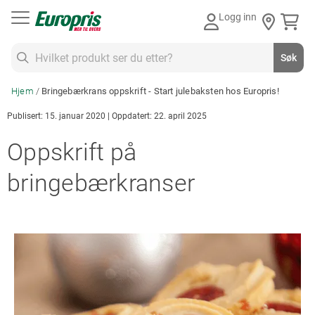
Gå
Logg inn
til
innhold
Søk
Søk
Hjem
Bringebærkrans oppskrift - Start julebaksten hos Europris!
Publisert: 15. januar 2020 | Oppdatert: 22. april 2025
Oppskrift på
bringebærkranser