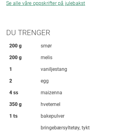
Se alle våre oppskrifter på julebakst
DU TRENGER
200 g
smør
200 g
melis
1
vaniljestang
2
egg
4 ss
maizenna
350 g
hvetemel
1 ts
bakepulver
bringebærsyltetøy, tykt