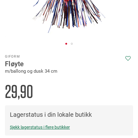
Skip
GIFORM
to
Fløyte
the
m/ballong og dusk 34 cm
beginning
of
the
29,90
images
gallery
Lagerstatus i din lokale butikk
Sjekk lagerstatus i flere butikker