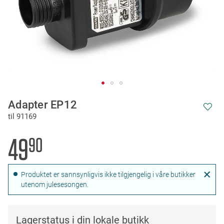
Skip
Adapter EP12
to
til 91169
the
beginning
of
49
90
the
images
gallery
Produktet er sannsynligvis ikke tilgjengelig i våre butikker
utenom julesesongen.
Lagerstatus i din lokale butikk