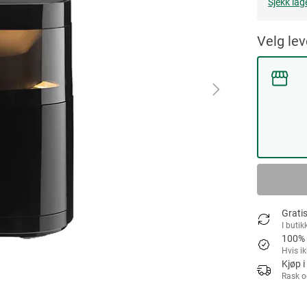
Sjekk lag
Velg le
Gratis
I butik
100% 
Hvis i
Kjøp i
Rask o