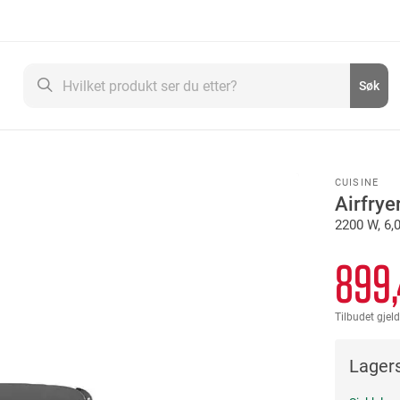
Søk
Søk
CUISINE
Airfrye
2200 W, 6,0
899
Tilbudet gjeld
Lagers