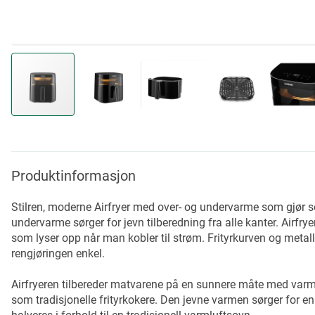
Skip
to
the
beginning
Produktinformasjon
of
the
Stilren, moderne Airfryer med over- og undervarme som gjør 
images
undervarme sørger for jevn tilberedning fra alle kanter. Airfryer
gallery
som lyser opp når man kobler til strøm. Frityrkurven og metall
rengjøringen enkel.
Airfryeren tilbereder matvarene på en sunnere måte med varmlu
som tradisjonelle frityrkokere. Den jevne varmen sørger for en