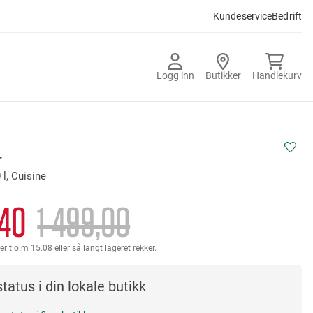
Kundeservice
Bedrift
Logg inn
Butikker
Handlekurv
r
 l, Cuisine
,40
1 499,00
er t.o.m 15.08 eller så langt lageret rekker.
tatus i din lokale butikk