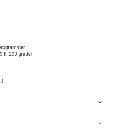
e programmer
0 til 200 grader
t!