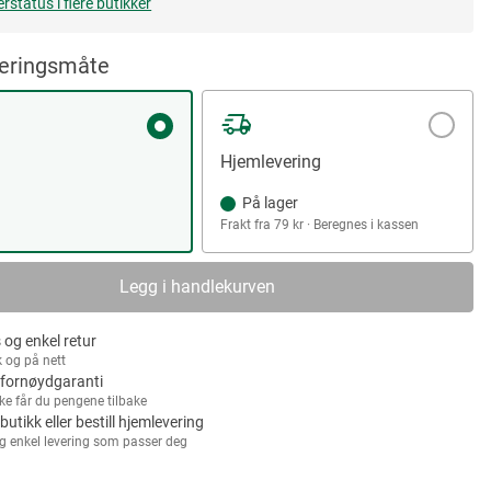
erstatus i flere butikker
veringsmåte
Hjemlevering
På lager
Frakt fra 79 kr · Beregnes i kassen
Legg i handlekurven
 og enkel retur
k og på nett
fornøydgaranti
kke får du pengene tilbake
 butikk eller bestill hjemlevering
g enkel levering som passer deg