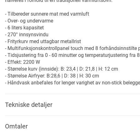
halveres i forhold til en tradisjonell varmluftsovn.
- Tilbereder sunnere mat med varmluft
- Over- og undervarme
- 6 liters kapasitet
- 270° innsynsvindu
- Frityrkurv med uttagbar metallrist
- Multifunksjonskontrollpanel touch med 8 forhåndsinnstilt
- Tidsjustering fra 0 - 60 minutter og temperaturjustering fra 8
- Effekt: 2200 W
- Størrelse kurv (innside): B: 23,4 | D: 21,8 | H: 12 cm
- Størrelse Airfryer: B:28,6 | D: 38 | H: 30 cm
- Håndvask anbefales for lenger varighet av non-stick belegge
Tekniske detaljer
Omtaler