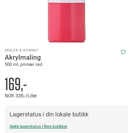
Skip
DEALER & ROWNEY
to
Akrylmaling
the
500 ml, primær rød
beginning
of
the
169,-
images
gallery
NOK
338,-
/Liter
Lagerstatus i din lokale butikk
Sjekk lagerstatus i flere butikker