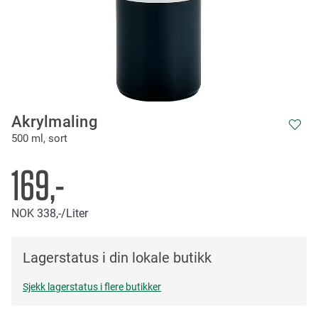
Skip
Akrylmaling
to
500 ml, sort
the
beginning
of
169,-
the
images
NOK
338,-
/Liter
gallery
Lagerstatus i din lokale butikk
Sjekk lagerstatus i flere butikker