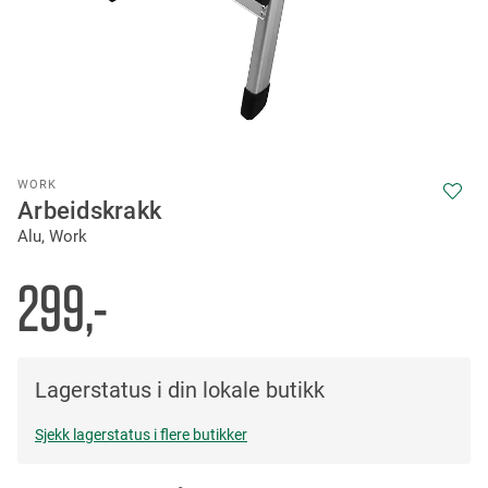
Skip
WORK
to
Arbeidskrakk
the
Alu, Work
beginning
of
the
299,-
images
gallery
Lagerstatus i din lokale butikk
Sjekk lagerstatus i flere butikker