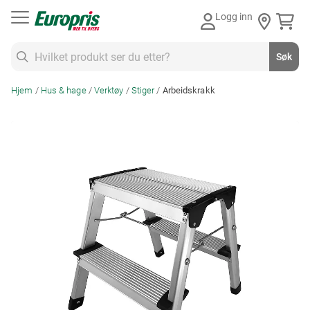
Gå
Logg inn
til
innhold
Søk
Søk
Hjem
Hus & hage
Verktøy
Stiger
Arbeidskrakk
Skip
to
the
end
of
the
images
gallery