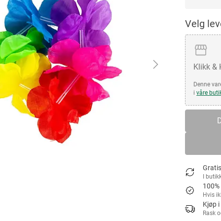
Velg le
Klikk &
Denne vare
i
våre buti
D
Gratis
I butik
100% 
Hvis i
Kjøp i
Rask o