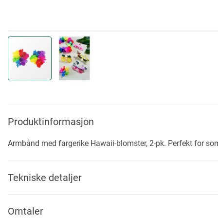
Skip
to
the
beginning
Produktinformasjon
of
the
Armbånd med fargerike Hawaii-blomster, 2-pk. Perfekt for s
images
gallery
Tekniske detaljer
Omtaler