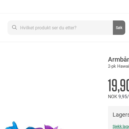
Søk
Søk
Armbå
2-pk Hawai
19,9
NOK
9
95
Lagers
Sjekk lag