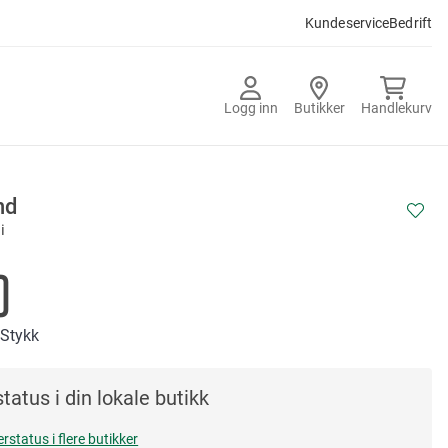
Kundeservice
Bedrift
Logg inn
Butikker
Handlekurv
nd
i
0
/Stykk
tatus i din lokale butikk
erstatus i flere butikker