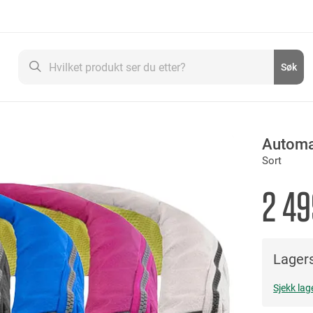
Søk
Søk
Automa
Sort
2 49
Lagers
Sjekk lag