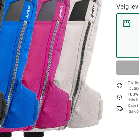
Velg le
Gratis
I butik
100% 
Hvis i
Kjøp i
Rask o