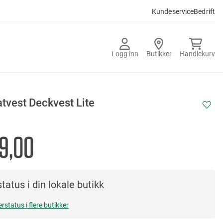
Kundeservice
Bedrift
Logg inn
Butikker
Handlekurv
tvest Deckvest Lite
9,00
tatus i din lokale butikk
erstatus i flere butikker