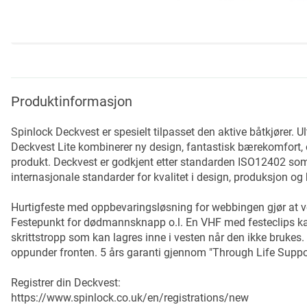
Skip
to
the
beginning
Produktinformasjon
of
the
Spinlock Deckvest er spesielt tilpasset den aktive båtkjører. Ul
images
Deckvest Lite kombinerer ny design, fantastisk bærekomfort, og
gallery
produkt. Deckvest er godkjent etter standarden ISO12402 som 
internasjonale standarder for kvalitet i design, produksjon og
Hurtigfeste med oppbevaringsløsning for webbingen gjør at vest
Festepunkt for dødmannsknapp o.l. En VHF med festeclips ka
skrittstropp som kan lagres inne i vesten når den ikke brukes.
oppunder fronten. 5 års garanti gjennom "Through Life Suppo
Registrer din Deckvest:
https://www.spinlock.co.uk/en/registrations/new