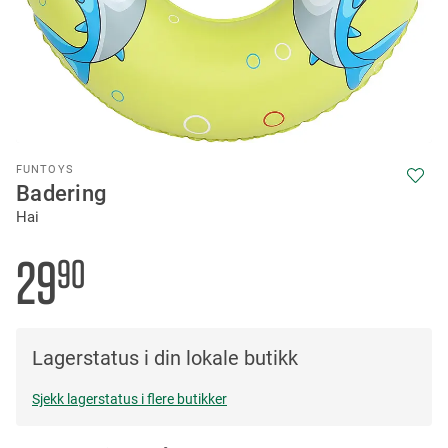
Skip
FUNTOYS
to
Badering
the
Hai
beginning
of
the
29
90
images
gallery
Lagerstatus i din lokale butikk
Sjekk lagerstatus i flere butikker