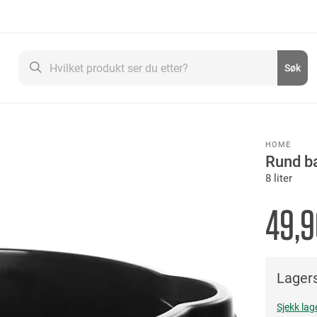
Søk
Søk
HOME
Rund ba
8 liter
49,9
Lagers
Sjekk lag