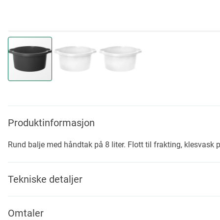
Skip
to
the
beginning
Produktinformasjon
of
the
Rund balje med håndtak på 8 liter. Flott til frakting, klesvask p
images
gallery
Tekniske detaljer
Omtaler