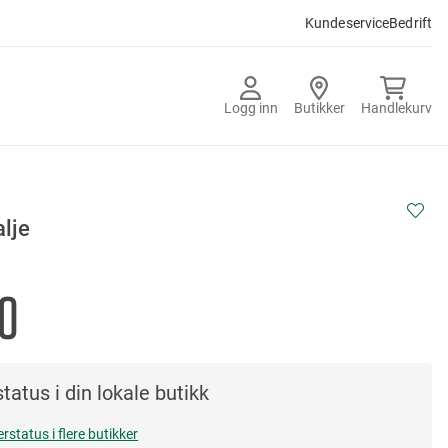
Kundeservice
Bedrift
Logg inn
Butikker
Handlekurv
lje
0
tatus i din lokale butikk
erstatus i flere butikker