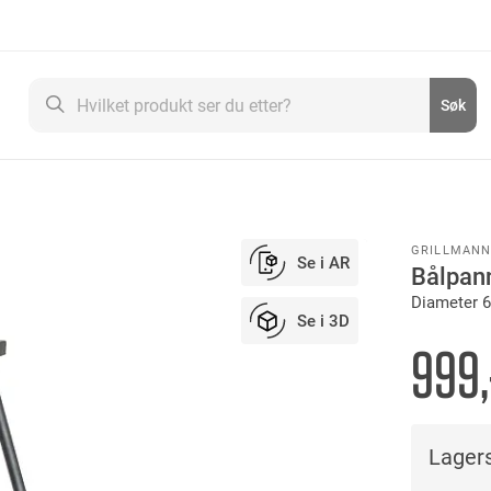
Søk
Søk
GRILLMAN
Se i AR
Bålpan
Diameter 
Se i 3D
999,
Lagers