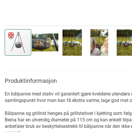
Skip
to
the
beginning
Produktinformasjon
of
the
En bålpanne med stativ vil garantert gjøre kveldene utendørs e
images
samlingspunkt hvor man kan få ekstra varme, lage god mat o
gallery
Bålpanne og grillrist henges på grillstativet i kjetting som fø
Beina har en utvendig diameter på 115 cm og kan enkelt tilpas
anbefaler bruk av beskyttelsestrekk til bålpanne når den ikke e