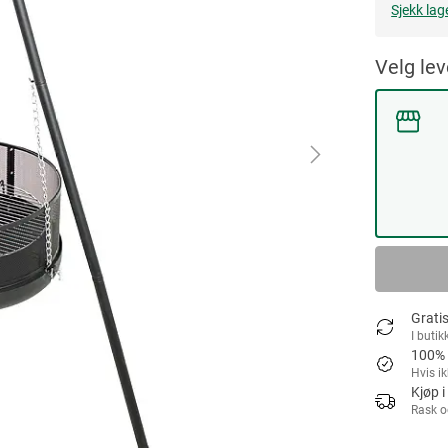
Sjekk lag
Velg le
Gratis
I butik
100% 
Hvis i
Kjøp i
Rask o