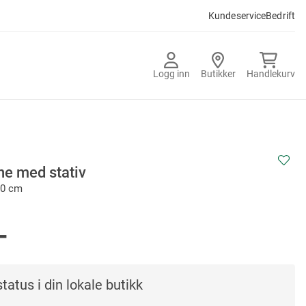
Kundeservice
Bedrift
Logg inn
Butikker
Handlekurv
N
ne med stativ
60 cm
-
tatus i din lokale butikk