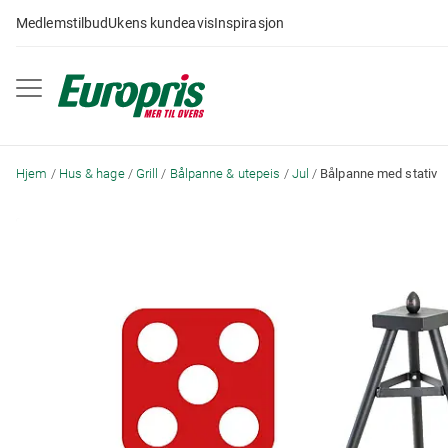
Gå
Medlemstilbud
Ukens kundeavis
Inspirasjon
til
innhold
Hjem
Hus & hage
Grill
Bålpanne & utepeis
Jul
Bålpanne med stativ
Skip
to
the
end
of
the
images
gallery