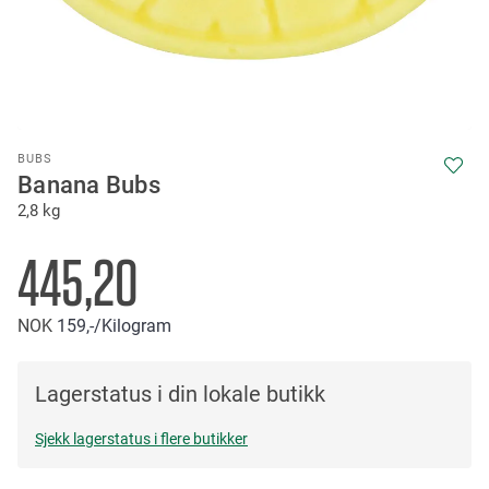
Skip
BUBS
to
Banana Bubs
the
2,8 kg
beginning
of
the
445,20
images
gallery
NOK
159,-
/Kilogram
Lagerstatus i din lokale butikk
Sjekk lagerstatus i flere butikker