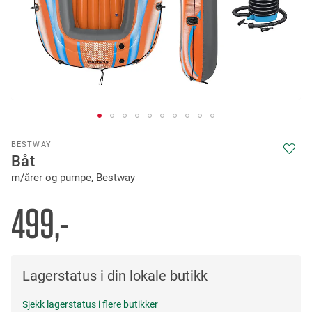
Skip
BESTWAY
to
Båt
the
m/årer og pumpe, Bestway
beginning
of
the
499,-
images
gallery
Lagerstatus i din lokale butikk
Sjekk lagerstatus i flere butikker