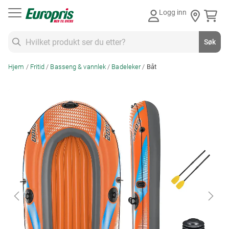
Gå
Logg inn
til
innhold
Søk
Søk
Hjem
Fritid
Basseng & vannlek
Badeleker
Båt
Skip
to
the
end
of
the
images
gallery