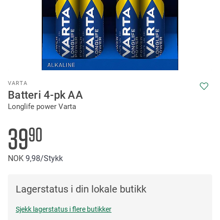
Skip
VARTA
to
Batteri 4-pk AA
the
Longlife power Varta
beginning
of
the
39
90
images
gallery
NOK
9
98
/Stykk
Lagerstatus i din lokale butikk
Sjekk lagerstatus i flere butikker