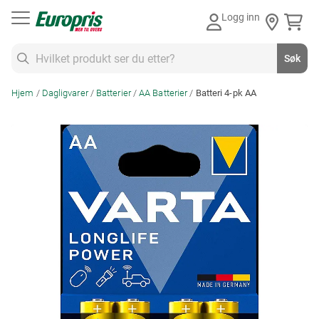
Gå
Logg inn
til
innhold
Søk
Søk
Hjem
Dagligvarer
Batterier
AA Batterier
Batteri 4-pk AA
Skip
to
the
end
of
the
images
gallery